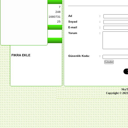
İstatistikler
Toplam Kategori
7
Toplam Fıkra
248
Ad
:
Toplam Hit
1680731
Toplam Yorum
25
Soyad
:
Rastgele Bir Fıkra
E-mail
:
Mantıklı Karar
Yorum
:
Site Dili Çevir
FIKRA EKLE
Güvenlik Kodu:
:
SkyT
Copyright © 2023