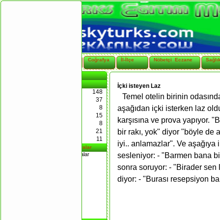
AnaSayfa
Türkçe
Coğrafya
İl-İlçe
Nöbetçi Eczane
Sağlı
AnaSayfa
Kategoriler
İçki isteyen Laz
148
Temel
Temel otelin birinin odasınd
37
Politik
8
aşağıdan içki isterken laz ol
Öğrenci-Öğretmen
15
Nasrettin Hoca
karşısına ve prova yapıyor. "B
8
Kadın-Erkek
21
bir rakı, yok" diyor "böyle de 
Diğer
11
Değişik
iyi.. anlamazlar". Ve aşağıya 
En Son Eklenen Fıkralar
Parayı Veren Düdüğü Çalar
sesleniyor: - "Barmen bana bi
1-
Arkan Sağlam mı?
2-
sonra soruyor: - "Birader sen
Deli misin?
3-
diyor: - "Burası resepsiyon bar
Yapıştım
4-
Gs , Bjk ve Fb
5-
Son Diş
6-
Cimri Ve Ölüm
7-
Karıyı da çalmışlar
8-