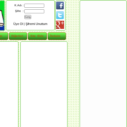
K.Adı
:
Şifre
:
Üye Ol |
Şifremi Unuttum
im
Diğerleri
Site Ekle
İletişim