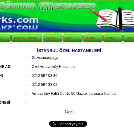
çe
Nöbetçi Eczane
Sağlık
Spor
İsimler
Mutfak
Takv
İSTANBUL ÖZEL HASTANELERİ
:
Gaziosmanpaşa
NE ADI
:
Özel Arnavutköy Hastanesi
ON
:
0212 597 08 30
:
0212 597 22 02
:
Arnavutköy Fatih Cd.No.56 Gaziosmanpaşa İstanbul
DRESİ
:
Geri