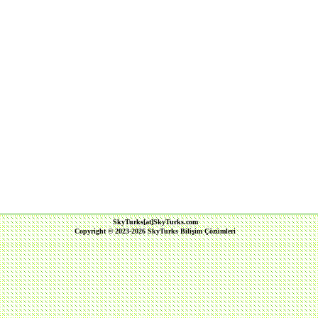
SkyTurks[at]SkyTurks.com
Copyright © 2023-2026 SkyTurks Bilişim Çözümleri