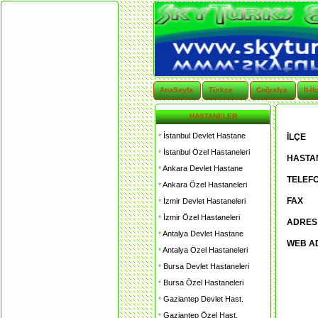
AnaSayfa
Türkçe
Coğrafya
İl-İl
HASTANELER
İstanbul Devlet Hastane
*
İLÇE
İstanbul Özel Hastaneleri
*
HASTA
Ankara Devlet Hastane
*
TELEF
Ankara Özel Hastaneleri
*
FAX
İzmir Devlet Hastaneleri
*
İzmir Özel Hastaneleri
*
ADRES
Antalya Devlet Hastane
*
WEB A
Antalya Özel Hastaneleri
*
Bursa Devlet Hastaneleri
*
Bursa Özel Hastaneleri
*
Gaziantep Devlet Hast.
*
Gaziantep Özel Hast.
*