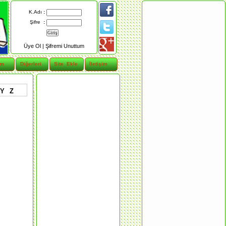
K.Adı
:
Şifre
:
Üye Ol |
Şifremi Unuttum
im
Diğerleri
Site Ekle
İletişim
Y
Z