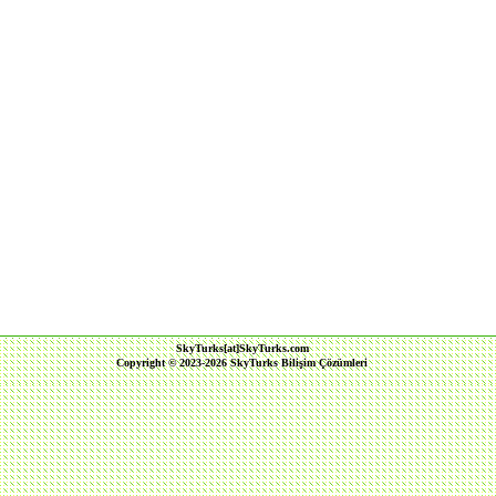
SkyTurks[at]SkyTurks.com
Copyright © 2023-2026 SkyTurks Bilişim Çözümleri