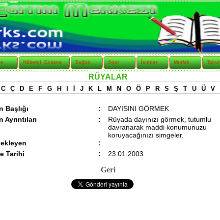
çe
Nöbetçi Eczane
Sağlık
Spor
İsimler
Mutfak
Takv
RÜYALAR
C
Ç
D
E
F
G
H
I
İ
J
K
L
M
N
O
Ö
P
R
S
Ş
T
U
Ü
V
n Başlığı
:
DAYISINI GÖRMEK
 Ayrıntıları
:
Rüyada dayınızı görmek, tutumlu
davranarak maddi konumunuzu
koruyacağınızı simgeler.
 ekleyen
:
 Tarihi
:
23.01.2003
Geri