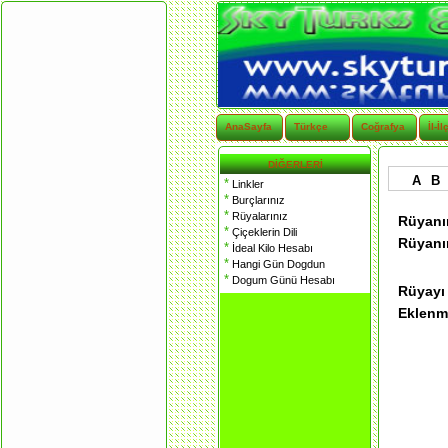
AnaSayfa
Türkçe
Coğrafya
İl-İl
DİĞERLERİ
A
B
*
Linkler
*
Burçlarınız
*
Rüyalarınız
Rüyanı
*
Çiçeklerin Dili
Rüyanın
*
İdeal Kilo Hesabı
*
Hangi Gün Dogdun
*
Dogum Günü Hesabı
Rüyayı
Eklenme