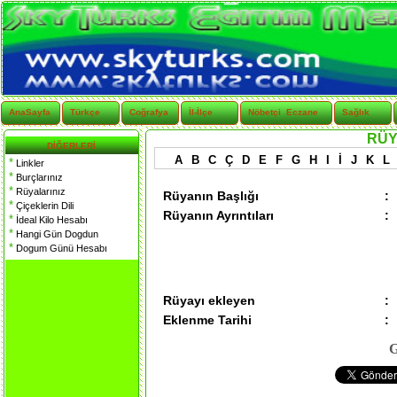
AnaSayfa
Türkçe
Coğrafya
İl-İlçe
Nöbetçi Eczane
Sağlık
RÜY
DİĞERLERİ
A
B
C
Ç
D
E
F
G
H
I
İ
J
K
L
*
Linkler
*
Burçlarınız
*
Rüyalarınız
Rüyanın Başlığı
:
*
Çiçeklerin Dili
Rüyanın Ayrıntıları
:
*
İdeal Kilo Hesabı
*
Hangi Gün Dogdun
*
Dogum Günü Hesabı
Rüyayı ekleyen
:
Eklenme Tarihi
:
G