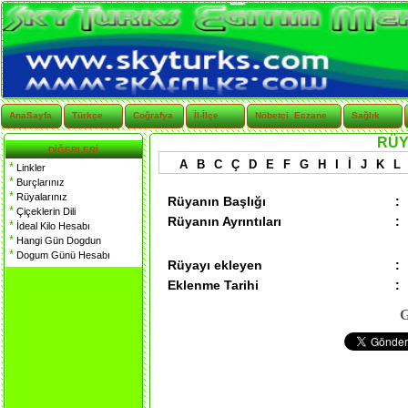
AnaSayfa
Türkçe
Coğrafya
İl-İlçe
Nöbetçi Eczane
Sağlık
RÜY
DİĞERLERİ
A
B
C
Ç
D
E
F
G
H
I
İ
J
K
L
*
Linkler
*
Burçlarınız
*
Rüyalarınız
Rüyanın Başlığı
:
*
Çiçeklerin Dili
Rüyanın Ayrıntıları
:
*
İdeal Kilo Hesabı
*
Hangi Gün Dogdun
*
Dogum Günü Hesabı
Rüyayı ekleyen
:
Eklenme Tarihi
:
G