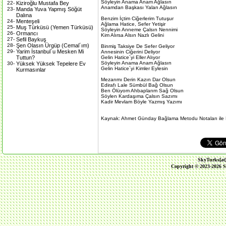
Söyleyin Anama Anam Ağlasın
22-
Kiziroğlu Mustafa Bey
Anamdan Başkası Yalan Ağlasın
23-
Manda Yuva Yapmış Söğüt
Dalına
Benzim İçtim Ciğerlerim Tutuşur
24-
Menteşeli
Ağlama Hatice, Sefer Yetişir
25-
Muş Türküsü (Yemen Türküsü)
Söyleyin Anneme Çalsın Nennimi
26-
Ormancı
Kim Alırsa Alsın Nazlı Gelini
27-
Sefil Baykuş
28-
Şen Olasın Ürgüp (Cemal´ım)
Binmiş Taksiye De Sefer Geliyor
29-
Yarim İstanbul´u Mesken Mi
Annesinin Ciğerini Deliyor
Tuttun?
Gelin Hatice´yi Eller Alıyor
Söyleyin Anama Anam Ağlasın
30-
Yüksek Yüksek Tepelere Ev
Gelin Hatice´yi Kimler Eylesin
Kurmasınlar
Mezarımı Derin Kazın Dar Olsun
Edirafı Lale Sümbül Bağ Olsun
Ben Ölüyom Ahbaplarım Sağ Olsun
Söylen Kardaşıma Çalsın Sazımı
Kadir Mevlam Böyle Yazmış Yazımı
Kaynak: Ahmet Günday Bağlama Metodu Notaları ile Ha
SkyTurks[at
Copyright © 2023-2026 S