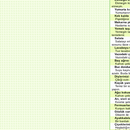
Ekmegin küfl
etmeyin.
Yumurta kı
Yumurtanın ak
Kek kalıbı
Pişirdiğiniz k
Makarna pi
Haslama suyu
Yemek taş
Yemegin taşt
temizlenir.
Salata
Salatayı erk
sosunu ilave 
Lavaboyu 
Tuz lavaboları
Vazodaki ç
Vazodaki çiçe
Baş ağrısı 
Kahve çekirde
Buz dondu
Suyu kaynatı
azalır. Buda 
Dişlerinizi
Çileği ezin di
Küçük yanı
Temiz bir sün
yapın.
Ağız kokus
Kahve çekird
Arı, sivri
Kesme şekeri 
Fermuarlar
Kurşun kaleml
Gözlük cam
Gliserin ile 
Ayakkabıla
Bir bardak sa
Çiçeklerini
Haşladığınız