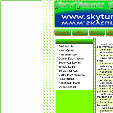
AnaSayfa
Türkçe
Coğrafya
İl-İl
KADINLAR İÇİN
Cevizlerin k
*
Besinlerimiz
dağılmayacakt
Unlarınızın
*
Kalori Cetveli
Yumurtaları
*
Harcanan Kalori
Fırında pat
*
Büyük mikta
Günlük Kalori İhtiyacı
önler.
*
Bebek Aşı Takvimi
Patateslerin
*
Kullanılmış
Yemek Tarifleri
saklayabilirsi
*
Börek-Tatlı-Kek
Kabarık bir 
*
Çorba-Pilav Makarna
karışımı yumu
Sarımsak do
*
Pratik Bilgiler
Yeni bir yem
*
Hangi Balık Hangi
Eğer tencer
yapacak, hem
Ayda Lezzetli
Hazırladığı
pişirilmesi doğ
Pasta yapar
margarin daha 
Sarımsaklar
doldurup üzer
katacaktır.
Peyniri kol
Bisküvileri