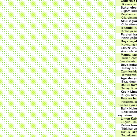
Gülleriniz
İlk önce sıc
Saksı çiçek
Sigara küller
Kapılarınız
Cila olmamasın
Akü Başlar
Cola sürersen
İskambil ka
Kolonya ile s
Fareleri k
Nane yağını b
Boya fırçal
Kaynamış sir
Elinize uhu
Asetonla sil
Mangal ızg
Ilıkken cam s
göreceksiniz.
Boya koku
İki büyük ba
Cam kırıkla
Temizlersiniz
Ağzı dar ş
Biraz deterja
Balıklı ta
Tavayı limonl
Kesik Limo
Küçük bir tab
Patates ha
Haşlama suyun
pişerler aynı
Balık Kok
Balık kızartt
kaynatınız
Limon Kab
Suyunu sıktığ
Kahve Nem
Türk kahvesi
Tuzluk Tık
Tuzluklarını