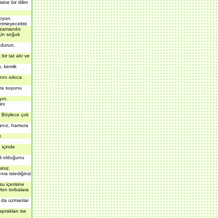
ine bir dilim
koyun.
etmeyecektir.
zamandır.
çin soğuk
ndurun.
r tat alır ve
n, kemik
ını sıkıca
nra suyunu
yın.
ini
. Böylece çok
sanız, hamura
.
 içinde
li olduğunu
iniz.
ra istediğiniz
u içerisine
lon torbalara
na da uzmanlar
prakları ise