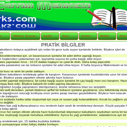
çe
Nöbetçi Eczane
Sağlık
Spor
İsimler
Mutfak
Takv
PRATİK BİLGİLER
abuklarını kolayca açabilmek için onları bir gece tuzlu suyun içerisinde bekletin. Böylece içleri de
ır.
 böceklenmemesi için, un kavanozunun içerisine bir adet defne yaprağı koyun.
n haşlanırken çatlamaması için, kaynatma suyuna bir çorba kaşığı sirke koyun
ates yapmadan önce , 10-15 dakika haşlayın ve çatal ile delin. Daha kolay pişecektir.
rda patatesiniz var ise torbanın içerisine bir adet elma koyun. 8 hafta boyunca filizlenmesini ve 
izi kuru ve serin bir yerde saklayın
 limon kabuklarını rendeleyip şeker ile karıştırın. Kavanozun içerisinde buzdolabında uzun bir süre
niz. Böylece pasta yaparken elinizin altında hazır bulunur.
omlet yapmak istiyorsanız, bir çorba kaşığı suyun içerisine bir çay kaşığı mısır unu karıştırın. Hazı
rtaya ilave edin. Böylece kabarık bir omlet yapmış olacaksınız.
ğrarken bıçağa yapışmasını istemiyorsanız, kesme tahtasına biraz tuz serpiştirin.
ek tarifi denerken, yemek kitabınızı şeffaf bir torbanın içerisine geçirirseniz, onu kirletmemiş olur
e kapağınızın tutucağı kırıldıysa onun yerine şarap mantarı geçirebilirsiniz. Böylece hem tutacak 
 de izalasyon.
nız soslarda harika tatlar oluşturmak için soya ve susam yağı kulanabilirsiniz. Ancak bu yağların y
ru değildir.
ken katı yağ kullanacaksanız onu rendenin kalın tarafı ile rendelemeyi deneyin. Küçük parçalar 
kolay işlenir.
ınızı her zaman elinizin altında hazır bulundurmak istiyorsanız kabuklarını soyduktan sonra bir 
ine zeytinyağı koyarak muhafaza edebilirsiniz. Ayrıca bu yağ yemeklerinize, salatalarınıza ayrı bir 
ay rendelemek için, 15 dakika buzlukta bekletin.
niz yumuşamışsa onları birkaç dakika fırınlayın.