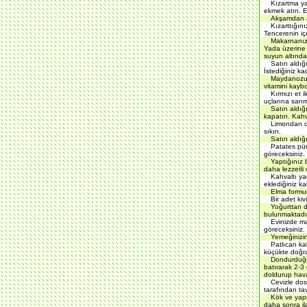
Kızartma yağ
ekmek atın. E
Akşamdan ar
Kızarttığın
Tencerenin iç
Makarnanız
Yada üzerine 
suyun altında
Satın aldığ
İstediğiniz ka
Maydanozu y
vitamini kaybo
Kırmızı et i
uçlarına sarı
Satın aldığ
kapatın. Kahv
Limondan da
sıkın.
Satın aldığı
Patates püre
göreceksiniz.
Yaptığınız 
daha lezzetli 
Kahvaltı ya
eklediğiniz k
Elma formun
Bir adet kiv
Yoğurttan d
bulunmaktadı
Evinizde ma
göreceksiniz.
Yemeğinizin
Patlıcan ka
küçükte doğray
Dondurduğun
batırarak 2-3
doldurup hava
Cevizle dos
tarafından tavs
Kök ve yapr
daha sonra il