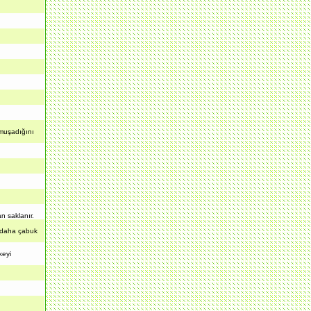
.
umuşadığını
n saklanır.
r daha çabuk
keyi