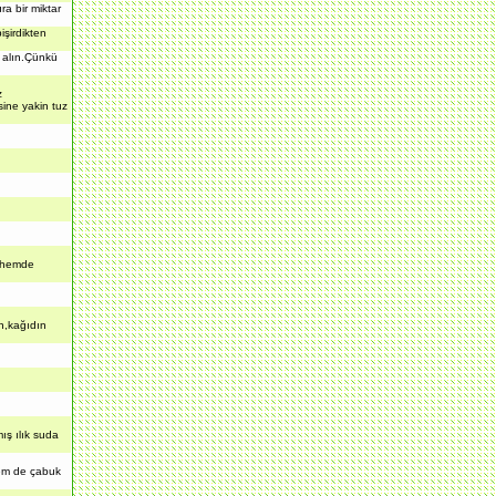
a bir miktar
işirdikten
k alın.Çünkü
z
sine yakin tuz
r hemde
n,kağıdın
ış ılık suda
 hem de çabuk