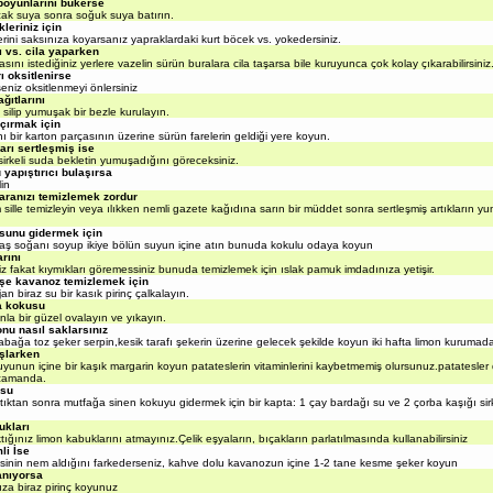
 boyunlarını bükerse
ak suya sonra soğuk suya batırın.
leriniz için
ini saksınıza koyarsanız yapraklardaki kurt böcek vs. yokedersiniz.
ı vs. cila yaparken
ı istediğiniz yerlere vazelin sürün buralara cila taşarsa bile kuruyunca çok kolay çıkarabilirsiniz
ı oksitlenirse
iz oksitlenmeyi önlersiniz
ğıtlarını
ilip yumuşak bir bezle kurulayın.
açırmak için
ir karton parçasının üzerine sürün farelerin geldiği yere koyun.
arı sertleşmiş ise
keli suda bekletin yumuşadığını göreceksiniz.
 yapıştırıcı bulaşırsa
in
aranızı temizlemek zordur
ille temizleyin veya ılıkken nemli gazete kağıdına sarın bir müddet sonra sertleşmiş artıkların y
sunu gidermek için
ş soğanı soyup ikiye bölün suyun içine atın bunuda kokulu odaya koyun
rını
 fakat kıymıkları göremessiniz bunuda temizlemek için ıslak pamuk imdadınıza yetişir.
işe kavanoz temizlemek için
n biraz su bir kasık pirinç çalkalayın.
va kokusu
a bir güzel ovalayın ve yıkayın.
nu nasıl saklarsınız
ağa toz şeker serpin,kesik tarafı şekerin üzerine gelecek şekilde koyun iki hafta limon kurumada
şlarken
un içine bir kaşık margarin koyun patateslerin vitaminlerini kaybetmemiş olursunuz.patatesle
 zamanda.
usu
ıktan sonra mutfağa sinen kokuyu gidermek için bir kapta: 1 çay bardağı su ve 2 çorba kaşığı sir
ukları
ınız limon kabuklarını atmayınız.Çelik eşyaların, bıçakların parlatılmasında kullanabilirsiniz
li İse
nin nem aldığını farkederseniz, kahve dolu kavanozun içine 1-2 tane kesme şeker koyun
anıyorsa
za biraz pirinç koyunuz