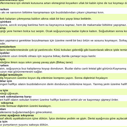
enmemesi için ekmek kutusuna artan ekmeginizi koyarken ufak bir kabin içine de tuz koymayı d
rarken
ı ve sarısının birbirine karışmaması için buzdolabından çıkarır çıkarmaz kırın.
ek kalıptan çıkmıyorsa kalıbın altına ıslak bir bez yayıp biraz bekletin.
şirirken
na, azıcık sıvıyag katılırsa hem su kaynayınca taşmaz, hem de makarnalar birbirine yapışmaz.
arsa
ığı yere hemen bolca tuz serpin. Ocak soğuyuncaya kadar öylece kalsın. Soğuduktan sonra ko
en yapmanız gerekirse bozulmaması için üzerine nemli bir bez örtün ve sosunu koymayın. Sofray
edin.
temizlerken
n temizlenmesinde çok iyi yardımcıdır. Kötü kokuları giderdiği gibi bastırılarak silince iyide temizl
içekler
klerin uzun ömürlü olması için suyuna birkaç damla çamaşır suyu katılır.
için
ğine limon suyu sıkın yavaş yavaş yiyin.(Birkaç tane)
rurken
n, soğuyunca buz kalıplarına koyup dondurun. Buzlar daha canlı kristal gibi görünür.Kaynamış 
buzun mat görünmemesini sağlar.
 doğal temizleyin
ş fırçanızın üzerine koyun diş etlerinize kompres yapın. Sonra dişlerinizi fırçalayın
klar için
geri hafifçe ıslatın buzdolabınızın derin dondurucu bölümüne koyun. Yanmış yerin üzerine hafif
u için
eği çiğneyin.
 sinek sokmalarına karşı
hafif ıslatın sokulan kısmın üzerine hafifçe bastırın zehiri alır ve kaşınmayı şişmeyi önler.
 sıkışırsa
e fermuar dişlerinin üzerini karalayın.
ları
silerseniz buğulanmadığını göreceksiniz.
rınız ayağınızı sıkıyorsa
f alkolü ayakkabınızın içine dökün. İyice derisine yedirin ve giyin. Derisi ayağınıza göre açılacakt
z için
 yumurtanın suyunu saksıya dökün.