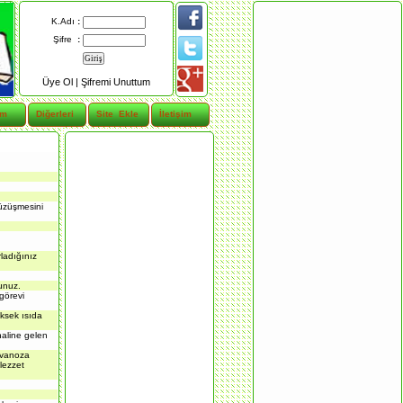
K.Adı
:
Şifre
:
Üye Ol |
Şifremi Unuttum
im
Diğerleri
Site Ekle
İletişim
büzüşmesini
rladığınız
sunuz.
görevi
üksek ısıda
haline gelen
kavanoza
lezzet