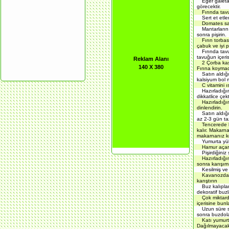
Eğer galeta
görecektir.
Fırında tav
Sert et etle
Domates sal
Mantarların
sonra pişirin.
Fırın torba
çabuk ve iyi p
Fırında tav
tavuğun içeris
Reklam Alanı
2 Çorba kaş
140 X 380
Fırına koymad
Satın aldığ
kalsiyum bol 
C vitamini 
Hazırladığı
dikkatlice çek
Hazırladığı
dinlendirin.
Satın aldığ
az 2-3 gün ta
Tencerede k
kalır. Makarn
makarnanız ko
Yumurta yük
Hamur açark
Pişirdiğini
Hazırladığı
sonra karışımı
Kesilmiş ve
Kavanozdaki
karıştırın
Buz kalıpla
dekoratif buz
Çok miktarda
içerisine bunl
Uzun süre s
sonra buzdol
Katı yumurt
Dağılmayacakl