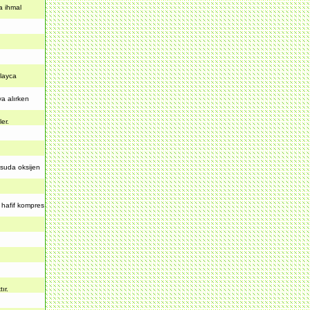
a ihmal
layca
a alırken
er.
suda oksijen
 hafif kompres
ır.