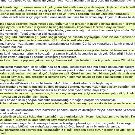
 ununuz bittiyse ve ekmeğiniz de yoksa mikser ya da blenderdan geçireceğiniz kornfleksler aynı i
uk kızartacağınız zaman üzerine koyduğunuz baharatlardan içine de koyun. Böylece daha lezzetli 
rinizi eşit miktarda sirke ve sıvı yağ içerisinde bekletin. Yumuşadığını göreceksiniz.
çanız çok ekşi ise içerisine bir havuç rendeleyin. Havuç salçanızı (sosunuzu) tatlandıracaktır.
 daha lezzetli olması için pişirmeden önce üzerlerine biraz tuz ve limon suyu koyun, 5 dakika bekl
sında tavuk pişirirken; malzemeleri doldurduğunuz fırın torbasının üzerine bir kaç delik açın. Böyl
işer. Ayrıca fırın torbasının içerisine bir kaç diş sarımsak koyarsanız lezzetine doyum olmaz.
uk kızartacağınız zaman bir limonu ikiye bölün, yarısını tavuğun üzerine bastırarak iyice sürün. Diğ
ine yerleştirin. Tavuğunuz nar gibi kızaracaktır.
ığı yoğurdu, sulandırılmış 1 çorba kaşığı salçayı ve birazda zeytinyağını derin bir kabın içerisinde 
an önce tavuğun her tarafına sürün. Çok daha lezzetli olacaktır
ınız havucun yapraklarını atmayın, salatalarınızda kullanın. Çünkü bu yapraklarda kemik erimesin
miktarda bulunur.
ısı ile çok çabuk kaybolur. Bunun için C vitamini içeren sebze ve meyveleri fazla bekletmeden taze 
nız kekin ortasına malzeme koyacağınız zaman bıçak ile kesmenize gerek yok. Dikiş ipliğini kekin e
tiğiniz zaman düzgün bir şekilde kesildiğini göreceksiniz.
nız kekin, fırında pişirken çökmemesi için hamuru kalıbı ile birlikte fırına koymadan önce 20 dakik
ınız kültür mantarlarını kese kağıdında ağzı kapalı olarak buzdolabının sebze bölümünde saklıya bi
zeliklerini kaybetmezler. Mantarları hiç bir zaman plastik torbada muhafaza etmeyin çünkü yapış yap
alan soslu makarnayı ısıtmak çoğu kişiye zor gelir. Çünkü tencerenin dibi tutar yada alt tarafı ısın
a kabını kaynar su dolu tencerenin içerisine koyun (benmari usulü) bir süre ocak üzernde bekletin
layca ısınacaktır.
sek ısıda sülfirikasit çıkaran bir besin olduğu için on dakikadan fazla haşlamayın.
en merdane yerine içi buz gibi su dolu bir şişeyi deneyin. Hamurunuzun daha kolay açıldığını gö
z sebzelerin renklerini kaybetmemesi için bir kesme şeker yada limon suyu koyun.
nız omletin tavaya yapışmaması için, önce tavayı ocağa koyup iyice ısıtın sonra yağı döküp kızdı
 tavaya alın ve ocağın altını kısın.
 açık havada kalmış soğan zararlıdır. Kullanmadığınız soğan parçalarını saklamayın.
 hardal kurumaya başladıysa içerisine birkaç damla limon suyu yada sirke ile toz şeker ilave edin
rınızı su ile doldurmadan önce bölmelere portakal, limon ve dilediğiniz meyve parçacıkları yerleştiri
lar elde etmiş olursunuz.
 alkollü ve alkolsüz kokteyller hazırladığınızda onlardan bir miktarını buz kaplarına yerleştirin. Ko
arı kullanın. Böylece sulanıp tatlarını kaybetmeyeceklerdir
aklanan kuru soğanlar filizlenmeye başlar ve tazeliğini yitirerek çürür. Kuru soğanları kese kağıdı
abının sebze bölümünde muhafaza ederseniz çürüyüp bozulmasını önlemiş olursunuz.
ayı parçalamadan kesmek için kullanacağınız bıçağı önceden sıcak suyun içerisine koyup ıslatın 
ardır.