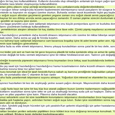
ını bir kaç kez kullanabilirsiniz. Kullanılır durumda olup olmadığını anlamak için kızgın yağın içeris
kmekte kara lekeler oluşmuyorsa kullanabilirsiniz.
tan pirinç pilavını ısıtıp yemeği sevmiyorsanız, onu çorbalarınızda değerlendirebilirsiniz.
ız tavuğun tekrar ısıttığınızda lezzetini kaybetmesini istemiyorsanız tavuk parçalarını bir süzgece 
erisinde su kaynatın ve süzgeci üzerine oturtun. Buharda ısıtılan tavuk lezzetinde hiçbir şey kayb
ı soğuk suyun altından geçirmeniz gereken yegane zaman onu soğuk olarak servis yapacağınız 
kaynar bir sos döküp anında servis yapacağınız zamandır. O zaman pişirme sürecini durdurmak i
 gezdirin ve suyunu iyice süzün.
ınız kaşar peynirini uzun süre saklamak istiyorsanız onu küçük porsiyonlara ayırın ve buzlukta do
darını çözülmesini bekleyip kullanabilirsiniz.
emeklerinize ateşten almadan bir kaç dakika önce ilave edin. Çünkü pişmiş maydanoz acımtırak bi
lur.
le hazırladığınız yemeklerin daha lezzetli olmasını istiyorsanız etin üzerine bir miktar biberiye serpi
msak sürün. Daha sonra az yağ ile fırında kızartın.
ınız kahveyi taze saklamak istiyorsanız cam kavanoza boşaltıp içine iki adet kesme şeker atın. Ağz
enin taze kaldığını göreceksiniz
ha fazla su elde etmek istiyorsanız, limonu yıkayıp kuruladıktan sonra çatal ile bir kez delin, so
nız kiviler çok sert ve ham ise bir gece boyunca pilastik bir torba içerisinde elma ve armut ile sakla
nize değişik bir koku vermek istiyorsanız içine bir miktar hindistancevizi atın. Tadının çok değiştiğ
böreğin kıvamında pişmesini istiyorsanız fırına koymadan önce birkaç saat buzdolabında bekletin
olacaktır.
da çay saati için hazırladığınız hazırladığınız hamur kızartmalarının daha lezzetli olmasını istiyor
abartma tozuna biraz toz şeker katın.
uzu korumak için ideal bir iştah kesicidir.Ayrıca sabah aç karnına yendiğinde bağırsakları çalıştırır
ide, bir portakalda olan C vitaminin iki katı vardır
aha fazla yararlanmak istiyorsanız suyunu atmayın. Yoğurdun tüm mineral ve vitaminleri bu suyun
r.
yonez hazırlarken bir kez de zeytinyağı yerine susam yağını deneyin. Mayonezinizin daha lezzet
 yağı fazla kaçtı ise içine bir kaç küp buz atarak yağların buzun üzerine toplanmasını sağlayabilirs
buklarını soyduktan sonra içine sirke ve çok az zeytinyağı konmuş suda çok az haşlayın. Daha son
ın ve pilav yaparken içine katın. Pilavınız daha lezzetli olacaktır.
uz sebzelerin uzun bir süre tazeliklerini korumalarını istiyorsanız dondurmadan önce kaynayan s
 dakika şok haşlama yapın, ardından hemen soğuk suya tutun. Suları iyice süzüldükten sonra nay
sını alın ve dondurun.
t olun. İçindeki yağ beyin hücreleri için çok yaralıdır.Kan şekerini düşürdüğü için şeker hastaları
iye edilir.
akları beraber yenilen sebzeler pişirilirken önce kökleri ince ince doğranıp tencereye konulmalı. Ya
ave edilmeli. Böylece besin değerleri kaybolmayacaktır.