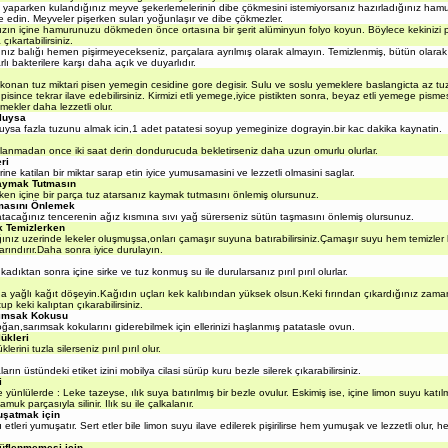
yaparken kulandığınız meyve şekerlemelerinin dibe çökmesini istemiyorsanız hazırladığınız hamur
ve edin. Meyveler pişerken suları yoğunlaşır ve dibe çökmezler.
ızın içine hamurunuzu dökmeden önce ortasına bir şerit alüminyun folyo koyun. Böylece kekinizi p
çıkartabilirsiniz.
ınız balığı hemen pişirmeyecekseniz, parçalara ayrılmış olarak almayın. Temizlenmiş, bütün olara
arlı bakterilere karşı daha açık ve duyarlıdır.
an tuz miktari pisen yemegin cesidine gore degisir. Sulu ve soslu yemeklere baslangicta az tu
since tekrar ilave edebilirsiniz. Kirmizi etli yemege,iyice pistikten sonra, beyaz etli yemege pisme
mekler daha lezzetli olur.
luysa
a fazla tuzunu almak icin,1 adet patatesi soyup yemeginize dograyin.bir kac dakika kaynatin.
nmadan once iki saat derin dondurucuda bekletirseniz daha uzun omurlu olurlar.
ri
e katilan bir miktar sarap etin iyice yumusamasini ve lezzetli olmasini saglar.
aymak Tutmasın
 içine bir parça tuz atarsanız kaymak tutmasını önlemiş olursunuz.
masını Önlemek
cağınız tencerenin ağız kısmına sıvı yağ sürerseniz sütün taşmasını önlemiş olursunuz.
k Temizlerken
ız uzerinde lekeler oluşmuşsa,onları çamaşır suyuna batırabilirsiniz.Çamaşır suyu hem temizle
arındırır.Daha sonra iyice durulayın.
kadıktan sonra içine sirke ve tuz konmuş su ile durularsanız pırıl pırıl olurlar.
yağlı kağıt döşeyin.Kağıdın uçları kek kalıbından yüksek olsun.Keki fırından çıkardığınız zama
up keki kalıptan çıkarabilirsiniz.
ımsak Kokusu
an,sarımsak kokularını giderebilmek için ellerinizi haşlanmış patatasle ovun.
lükleri
rini tuzla silerseniz pırıl pırıl olur.
rın üstündeki etiket izini mobilya cilasi sürüp kuru bezle silerek çıkarabilirsiniz.
i
nlülerde : Leke tazeyse, ılık suya batırılmış bir bezle ovulur. Eskimiş ise, içine limon suyu katılm
pamuk parçasıyla silinir. Ilık su ile çalkalanır.
uşatmak için
leri yumuşatır. Sert etler bile limon suyu ilave edilerek pişirilirse hem yumuşak ve lezzetli olur,
üflenmemesi için