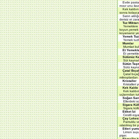
Evde pasta 
mısır unu ila
Kek kalıbın
sonra kolayca 
Satın aldığ
derisiz et zar
Tuz Miktarı
Yemeklere kon
koyun,yemek pi
koyarsaniz ye
Yemek Tuz
Yemek tuzluys
Mumlar
Mumlari kulla
Et Yemekle
Et yemeklerin
Sütünüz K
Süt kaynarken
Sütün Taş
Sütü kaynata
Çatal Bıça
Çatal bıçağın
mikroplardan 
Kristaller
Kristalleri yı
Kek Kalıbı
Kek kalıbına 
uçlarından tut
Soğan Sar
Ellerdeki soğ
Sigara Kül
Sigara küllükle
Etiket İzi
Cesitli eşyala
Çay Lekes
Pamuklu ve yü
ıslatılmış bir 
Etleri yum
Limon suyu et
pişer.
Ekmeğin k