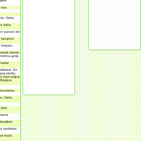
şlemi
olur.
etin. Daha
ece daha
er yarısını ise
karıştırın.
i önleyen
olarak tüketin.
trafına gerip
a kadar
lirsiniz. En
ış olurlar.
ır üzeri soğuk
. Böylece
receksiniz.
rın. Daha
 iyice
rseniz
kteyllerin
na sardıktan
ve kesin.