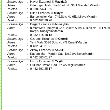
Eczane-İlçe
:
Hayat Eczanesi ©
Mazıdağı
Adres
:
Gündoğan Mah. Stad Cad. No:36/A Mazıdağı/Mardin
Telefon
:
0 538 054 41 55
Eczane-İlçe
:
Dilan Eczanesi ©
Midyat
Adres
:
Bahçelievler Mah. 749.Sok. No:6Ea Midyat/Mardin
Telefon
:
0 482 462 20 20
Eczane-İlçe
:
Değer Eczanesi ©
Nusaybin
Adres
:
8 Mart Mah. İpekyolu Cad. Vikent Sitesi C Blok No:10 Iı Nu
Karşısı Nusaybin/Mardin
Telefon
:
0 482 415 18 18
Eczane-İlçe
:
Özdemir Eczanesi ©
Ömerli
Adres
:
Yeni Mah. 3086 Sok. No:4/3 Ömerli/Mardin
Telefon
:
0 482 541 31 21
Eczane-İlçe
:
Aksoy Eczanesi ©
Savur
Adres
:
Kaplan Mah. Mardin Cad. No:21/A Savur/Mardin
Telefon
:
0 482 503 01 97
Eczane-İlçe
:
Huzur Eczanesi ©
Yeşilli
Adres
:
Gül Mah. Vatan Cad. No:4A Yeşilli/Mardin
Telefon
:
0 482 591 25 17