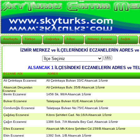
AnaSayfa
Türkçe
Coğrafya
İl-İlçe
Nöbetçi Eczane
Sağlık
İZMİR MERKEZ ve İLÇELERİNDEKİ ECZANELERİN ADRES v
ALSANCAK 1
İLÇESİNDEKİ ECZANELERİN ADRES ve TE
ECZANE ADI
ADRES
Ali Çetinkaya Eczanesi
Ali Çetinkaya Bulvarı 33/C Alsancak 1/İzmir
Alsancak Dinçarslan
Ali Çetinkaya Bulv. 35/B Alsancak 1/İzmir
Eczanesi
Berrin Eczanesi
1456 Sk. 98/A Alsancak 1/İzmir
Bulvar Eczanesi
Talatpaşa Bulvarı 61/E Alsancak 1/İzmir
Conduroğlu Eczanesi
Talatpaşa Bulvarı No:75/C Alsancak 1/İzmir
Çağdaş Eczanesi
Kıbrıs Şehitleri Cad. No:16/A Alsancak 1/İzmir
Çağın Eczanesi
1386 Sok. 7/A Mustafa Bey Cad. Alsancak 1/İzmir
Efes Eczanesi
Alsancak Mh.Kıbrıs Şehitleri Cd.159/B Alsancak 1/İzmir
Ekin Eczanesi
1392 Sok. 1/B Alsancak 1/İzmir