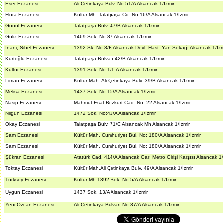
Eser Eczanesi
Ali Çetinkaya Bulv. No:51/A Alsancak 1/İzmir
Flora Eczanesi
Kültür Mh. Talatpaşa Cd. No:16/A Alsancak 1/İzmir
Gönül Eczanesi
Talatpaşa Bulv. 47/B Alsancak 1/İzmir
Güliz Eczanesi
1469 Sok. No:87 Alsancak 1/İzmir
İnanç Sibel Eczanesi
1392 Sk. No:3/B Alsancak Devl. Hast. Yan Sokağı Alsancak 1/İzm
Kurtoğlu Eczanesi
Talatpaşa Bulvarı 42/B Alsancak 1/İzmir
Kültür Eczanesi
1391 Sok. No:1/1-A Alsancak 1/İzmir
Liman Eczanesi
Kültür Mah. Ali Çetinkaya Bulv. 39/B Alsancak 1/İzmir
Melisa Eczanesi
1437 Sok. No:15/A Alsancak 1/İzmir
Nasip Eczanesi
Mahmut Esat Bozkurt Cad. No: 22 Alsancak 1/İzmir
Nilgün Eczanesi
1472 Sok. No:42/A Alsancak 1/İzmir
Okay Eczanesi
Talatpaşa Bulv. 71/C Alsancak Mh Alsancak 1/İzmir
Sam Eczanesi
Kültür Mah. Cumhuriyet Bul. No: 180/A Alsancak 1/İzmir
Sam Eczanesi
Kültür Mah. Cumhuriyet Bul. No: 180/A Alsancak 1/İzmir
Şükran Eczanesi
Atatürk Cad. 414/A Alsancak Garı Metro Girişi Karşısı Alsancak 1/
Toktay Eczanesi
Kültür Mah.Ali Çetinkaya Bulv. 49/A Alsancak 1/İzmir
Türksoy Eczanesi
Kültür Mh 1392 Sok. No:5/A Alsancak 1/İzmir
Uygun Eczanesi
1437 Sok. 13/A Alsancak 1/İzmir
Yeni Özcan Eczanesi
Ali Çetinkaya Bulvarı No:37/A Alsancak 1/İzmir