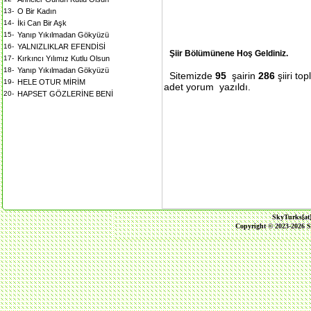
13-
O Bir Kadın
14-
İki Can Bir Aşk
15-
Yanıp Yıkılmadan Gökyüzü
16-
YALNIZLIKLAR EFENDİSİ
Şiir Bölümünene Hoş Geldiniz.
17-
Kırkıncı Yılımız Kutlu Olsun
18-
Yanıp Yıkılmadan Gökyüzü
Sitemizde
95
şairin
286
şiiri to
19-
HELE OTUR MİRİM
adet yorum yazıldı.
20-
HAPSET GÖZLERİNE BENİ
SkyTurks[at
Copyright © 2023-2026 S