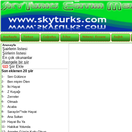
AnaSayfa
Türkçe
Coğrafya
İl-İlçe
Nöbetçi Eczane
Sağlık
Anasayfa
Şairlerin listesi
Şiirlerin listesi
En çok okunanlar
Rastgele bir şiir
Şiir Ekle
Son eklenen 20 şiir
1-
Sen Gülünce
2-
Ben miyim Ölen
3-
İki Hayat
4-
Z Kuşağı
5-
Zerreler
6-
Olmadı
7-
Acaba
8-
Sarayön''''nde Hayat
9-
Ana Sultan
10-
Hayat Bu Ya
11-
Hakikat Yolunda
12-
Anneler Günün Kutlu Olsun