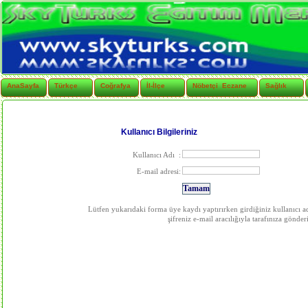
AnaSayfa
Türkçe
Coğrafya
İl-İlçe
Nöbetçi Eczane
Sağlık
Kullanıcı Bilgileriniz
Kullanıcı Adı
:
E-mail adresi
:
Lütfen yukarıdaki forma üye kaydı yaptırırken girdiğiniz kullanıcı adı
şifreniz e-mail aracılığıyla tarafınıza gönderi