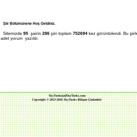
Şiir Bölümünene Hoş Geldiniz.
Sitemizde
95
şairin
286
şiiri toplam
752694
kez görüntülendi. Bu şiir
adet yorum yazıldı.
SkyTurks[at]SkyTurks.com
Copyright © 2023-2026 SkyTurks Bilişim Çözümleri