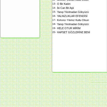
13-
O Bir Kadın
14-
İki Can Bir Aşk
15-
Yanıp Yıkılmadan Gökyüzü
16-
YALNIZLIKLAR EFENDİSİ
17-
Kırkıncı Yılımız Kutlu Olsun
18-
Yanıp Yıkılmadan Gökyüzü
19-
HELE OTUR MİRİM
20-
HAPSET GÖZLERİNE BENİ