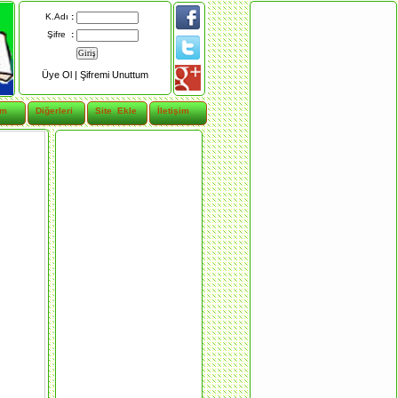
K.Adı
:
Şifre
:
Üye Ol |
Şifremi Unuttum
im
Diğerleri
Site Ekle
İletişim