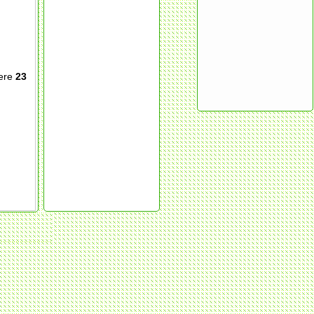
lere
23