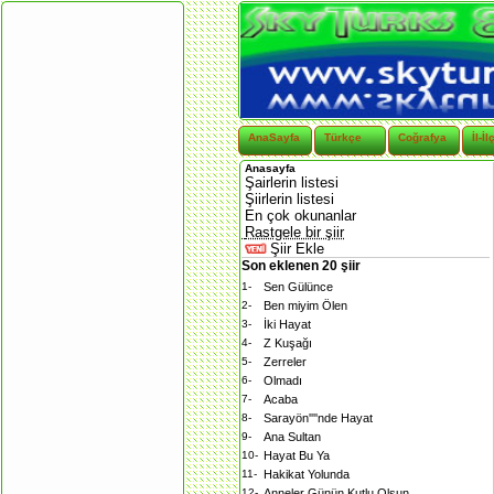
AnaSayfa
Türkçe
Coğrafya
İl-İl
Anasayfa
Şairlerin listesi
Şiirlerin listesi
En çok okunanlar
Rastgele bir şiir
Şiir Ekle
Son eklenen 20 şiir
1-
Sen Gülünce
2-
Ben miyim Ölen
3-
İki Hayat
4-
Z Kuşağı
5-
Zerreler
6-
Olmadı
7-
Acaba
8-
Sarayön''''nde Hayat
9-
Ana Sultan
10-
Hayat Bu Ya
11-
Hakikat Yolunda
12-
Anneler Günün Kutlu Olsun