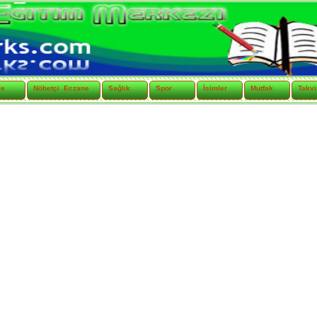
çe
Nöbetçi Eczane
Sağlık
Spor
İsimler
Mutfak
Takv