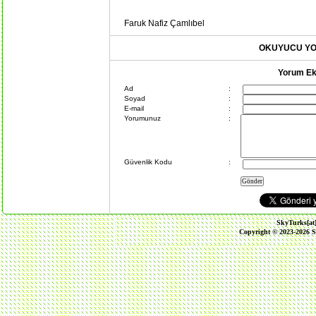
Faruk Nafiz Çamlıbel
OKUYUCU YO
Yorum E
Ad
:
Soyad
:
E-mail
:
Yorumunuz
:
Güvenlik Kodu
:
SkyTurks[at
Copyright © 2023-2026 S