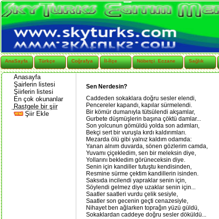
AnaSayfa
Türkçe
Coğrafya
İl-İlçe
Nöbetçi Eczane
Sağlık
Anasayfa
Şairlerin listesi
Sen Nerdesin?
Şiirlerin listesi
Caddeden sokaklara doğru sesler elendi,
En çok okunanlar
Pencereler kapandı, kapılar sürmelendi.
Rastgele bir şiir
Bir kömür dumanıyla tütsülendi akşamlar,
Şiir Ekle
Gurbete düşmüşlerin başına çöktü damlar...
Son yolcunun gömüldü yolda son adımları,
Bekçi sert bir vuruşla kırdı kaldırımları.
Mezarda ölü gibi yalnız kaldım odamda:
Yanan alnım duvarda, sönen gözlerim camda,
Yuvamı çiçekledim, sen bir meleksin diye,
Yollarını bekledim görüneceksin diye.
Senin için kandiller tutuştu kendisinden,
Resmine sürme çektim kandillerin isinden.
Saksıda incilendi yapraklar senin için,
Söylendi gelmez diye uzaklar senin için...
Saatler saatleri vurdu çelik sesiyle,
Saatler son gecenin geçti cenazesiyle,
Nihayet ben ağlarken toprağın yüzü güldü,
Sokaklardan caddeye doğru sesler döküldü...