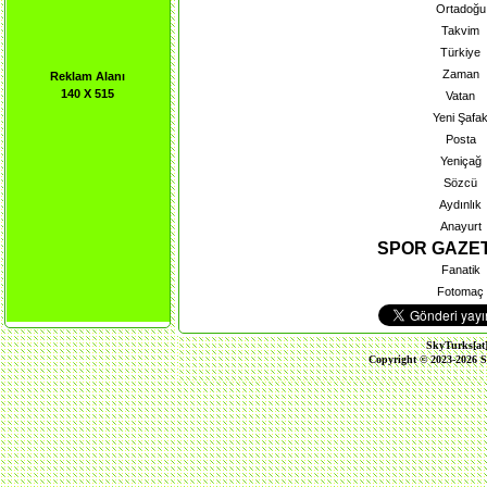
Ortadoğu
Takvim
Türkiye
Zaman
Reklam Alanı
140 X 515
Vatan
Yeni Şafa
Posta
Yeniçağ
Sözcü
Aydınlık
Anayurt
SPOR GAZE
Fanatik
Fotomaç
SkyTurks[at
Copyright © 2023-2026 S