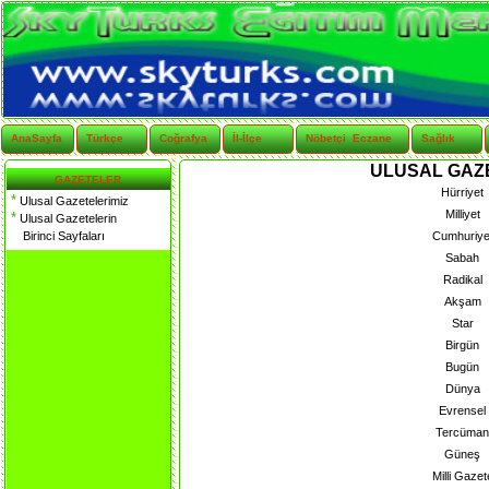
AnaSayfa
Türkçe
Coğrafya
İl-İlçe
Nöbetçi Eczane
Sağlık
ULUSAL GAZ
GAZETELER
Hürriyet
*
Ulusal Gazetelerimiz
Milliyet
*
Ulusal Gazetelerin
Birinci Sayfaları
Cumhuriye
Sabah
Radikal
Akşam
Star
Birgün
Bugün
Dünya
Evrensel
Tercüman
Güneş
Milli Gazet